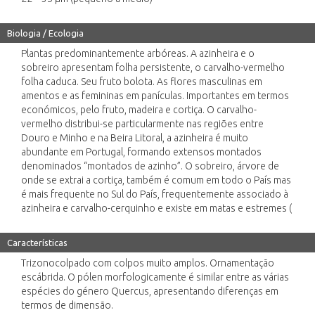
Biologia / Ecologia
Plantas predominantemente arbóreas. A azinheira e o
sobreiro apresentam folha persistente, o carvalho-vermelho
folha caduca. Seu fruto bolota. As flores masculinas em
amentos e as femininas em panículas. Importantes em termos
económicos, pelo fruto, madeira e cortiça. O carvalho-
vermelho distribui-se particularmente nas regiões entre
Douro e Minho e na Beira Litoral, a azinheira é muito
abundante em Portugal, formando extensos montados
denominados “montados de azinho”. O sobreiro, árvore de
onde se extrai a cortiça, também é comum em todo o País mas
é mais frequente no Sul do País, frequentemente associado à
azinheira e carvalho-cerquinho e existe em matas e estremes (
Características
Trizonocolpado com colpos muito amplos. Ornamentação
escábrida. O pólen morfologicamente é similar entre as várias
espécies do género Quercus, apresentando diferenças em
termos de dimensão.