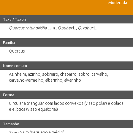
Moderada
Taxa / Taxon
Quercus rotundifólia
Lam.,
Q.suber
L.,
Q. robur
L.
Família
Quercus
Nome comum
Azinheira, azinho, sobreiro, chaparro, sobro, carvalho,
carvalho-vermelho, albarinho, alvarinho
Forma
Circular a triangular com lados convexos (visão polar) e oblada
e elíptica (visão equatorial)
Tamanho
22 – 35 µm (pequeno a médio)