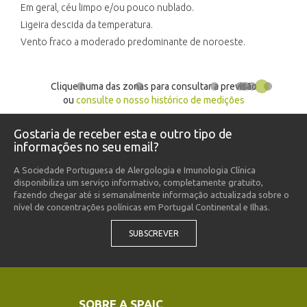
Em geral, céu limpo e/ou pouco nublado.
Ligeira descida da temperatura.
Vento fraco a moderado predominante de noroeste.
Clique numa das zonas para consultar a previsão
ou
consulte o nosso histórico de medições
Gostaria de receber esta e outro tipo de
informações no seu email?
A Sociedade Portuguesa de Alergologia e Imunologia Clínica
disponibiliza um serviço informativo, completamente gratuito,
fazendo chegar até si semanalmente informação actualizada sobre o
nível de concentrações polínicas em Portugal Continental e Ilhas.
SUBSCREVER
SOBRE A SPAIC