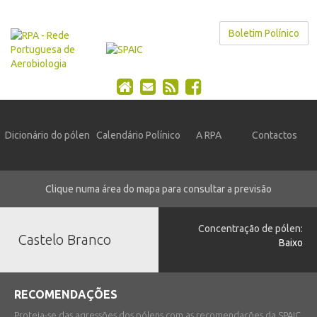
Boletim Polínico
Dicionário do pólen
Calendário Polínico
A RPA
Contactos
Clique numa área do mapa para consultar a previsão
Concentração de pólen:
Castelo Branco
Baixo
RECOMENDAÇÕES
Proteja-se das agressões dos pólens com as recomendações da SPAIC.