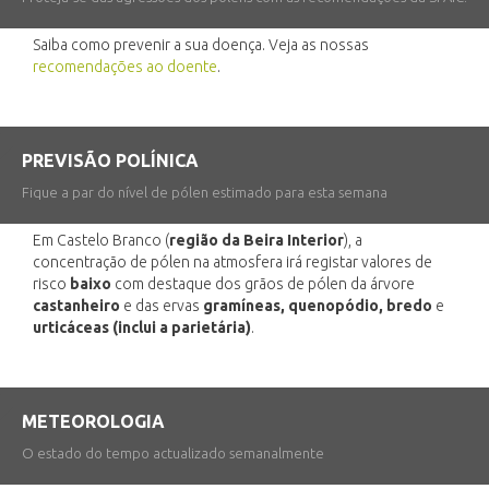
Saiba como prevenir a sua doença. Veja as nossas
recomendações ao doente
.
PREVISÃO POLÍNICA
Fique a par do nível de pólen estimado para esta semana
Em Castelo Branco (
região da Beira Interior
), a
concentração de pólen na atmosfera irá registar valores de
risco
baixo
com destaque dos grãos de pólen da árvore
castanheiro
e das ervas
gramíneas, quenopódio, bredo
e
urticáceas (inclui a parietária)
.
METEOROLOGIA
O estado do tempo actualizado semanalmente