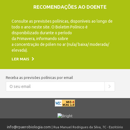
RECOMENDAÇÕES AO DOENTE
Consulte as previsões polínicas, disponíveis ao longo de
todo o ano neste site. O Boletim Polínico é
disponibilizado durante o período
da Primavera, informando sobre
a concentração de pólen no ar (nula/ baixa/ moderada/
elevada).
LER MAIS
Receba as previsões polínicas por email
info@rpaerobiologia.com
| Rua Manuel Rodrigues da Silva, 7C - Escritório