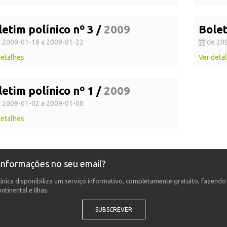
etim polínico nº 3 /
2009
Bolet
 2009-01-16 a 2009-01-22
de 200
detalhes
Ver deta
etim polínico nº 1 /
2009
 2009-01-02 a 2009-01-08
detalhes
 informações no seu email?
ínica disponibiliza um serviço informativo, completamente gratuito, fazend
tinental e Ilhas.
SUBSCREVER