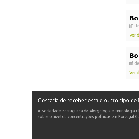
Bol
de
Ver 
Bol
de
Ver 
Gostaria de receber esta e outro tipo de
A Sociedade Portuguesa de Alergologia e Imunologia Cl
sobre o nível de concentrações polínicas em Portugal Con