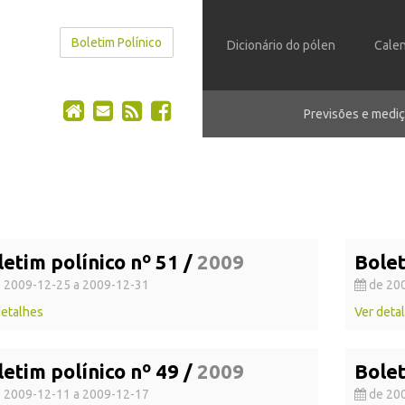
Boletim Polínico
Dicionário do pólen
Calen
Previsões e mediç
letim polínico nº 51 /
2009
Bolet
 2009-12-25 a 2009-12-31
de 200
detalhes
Ver deta
letim polínico nº 49 /
2009
Bolet
 2009-12-11 a 2009-12-17
de 200