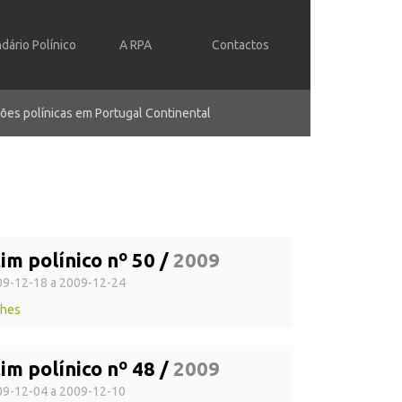
dário Polínico
A RPA
Contactos
ões polínicas em Portugal Continental
im polínico nº 50 /
2009
9-12-18 a 2009-12-24
lhes
im polínico nº 48 /
2009
9-12-04 a 2009-12-10