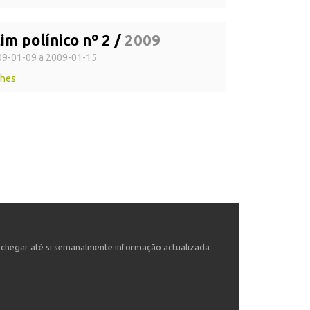
im polínico nº 2 /
2009
9-01-09 a 2009-01-15
lhes
o chegar até si semanalmente informação actualizada