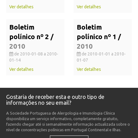
Ver detalhes
Ver detalhes
Boletim
Boletim
polínico nº 2 /
polínico nº 1 /
2010
2010
de 2010-01-08 a 2010-
de 2010-01-01 a 2010-
01-14
01-07
Ver detalhes
Ver detalhes
Gostaria de receber esta e outro tipo de
informações no seu email?
A Sociedade Portuguesa de Alergologia e Imunologia Clínica
disponibiliza um serviço informativo, completamente gratuito,
fazendo chegar até si semanalmente informação actualizada sobre o
nível de concentrações polínicas em Portugal Continental e Ilhas.