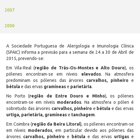
2007
2006
A Sociedade Portuguesa de Alergologia e Imunologia Clínica
(SPAIC) informa a previsão para a semana de 24 a 30 de Abril de
2015, prevendo-se:
Em Vila-Real (
região de Trás-Os-Montes e Alto Douro
), os
pólenes encontram-se em níveis
elevados
. Na atmosfera
predominam os pólenes das árvores
carvalhos, pinheiro
e
bétula
e das ervas
gramíneas
e
parietária
.
No Porto (
região de Entre Douro e Minho
), os pólenes
encontram-se em níveis
moderados
. Na atmosfera o pólen é
sobretudo das árvores
carvalhos, pinheiro
e
bétula
e das ervas
urtiga, parietária, gramíneas
e
tanchagem
.
Em Coimbra (
região da Beira Litoral
), os pólenes encontram-se
em níveis
moderados
, em particular devido aos pólenes das
árvores
carvalhos, pinheiro
e
bétula
e das ervas
urtigas
e