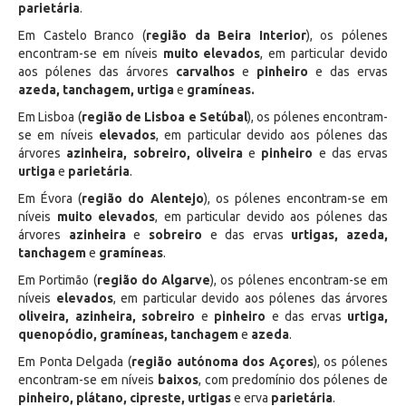
parietária
.
Em Castelo Branco (
região da Beira Interior
), os pólenes
encontram-se em níveis
muito elevados
, em particular devido
aos pólenes das árvores
carvalhos
e
pinheiro
e das ervas
azeda, tanchagem, urtiga
e
gramíneas.
Em Lisboa (
região de Lisboa e Setúbal
), os pólenes encontram-
se em níveis
elevados
, em particular devido aos pólenes das
árvores
azinheira, sobreiro, oliveira
e
pinheiro
e das ervas
urtiga
e
parietária
.
Em Évora (
região do
Alentejo
), os pólenes encontram-se em
níveis
muito
elevados
, em particular devido aos pólenes das
árvores
azinheira
e
sobreiro
e das ervas
urtigas, azeda,
tanchagem
e
gramíneas
.
Em Portimão (
região do Algarve
), os pólenes encontram-se em
níveis
elevados
, em particular devido aos pólenes das árvores
oliveira, azinheira, sobreiro
e
pinheiro
e das ervas
urtiga,
quenopódio,
gramíneas,
tanchagem
e
azeda
.
Em Ponta Delgada (
região autónoma dos Açores
), os pólenes
encontram-se em níveis
baixos
, com predomínio dos pólenes de
pinheiro, plátano,
cipreste, urtigas
e erva
parietária
.