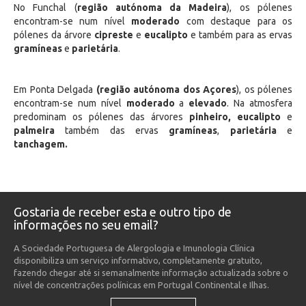
No Funchal (
região autónoma da Madeira
), os pólenes
encontram-se num nível
moderado
com destaque para os
pólenes da árvore
cipreste
e
eucalipto
e também para as ervas
gramíneas
e
parietária
.
Em Ponta Delgada
(região autónoma dos Açores
), os pólenes
encontram-se num nível
moderado
a
elevado
. Na atmosfera
predominam os pólenes das árvores
pinheiro, eucalipto
e
palmeira
também das ervas
gramíneas
,
parietária
e
tanchagem.
Gostaria de receber esta e outro tipo de
informações no seu email?
A Sociedade Portuguesa de Alergologia e Imunologia Clínica
disponibiliza um serviço informativo, completamente gratuito,
fazendo chegar até si semanalmente informação actualizada sobre o
nível de concentrações polínicas em Portugal Continental e Ilhas.