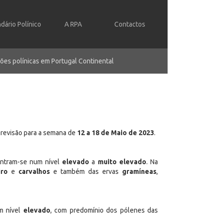
dário Polínico
A RPA
Contactos
ões polínicas em Portugal Continental
 previsão para a semana de
12 a 18 de Maio de 2023
.
ontram-se num nível
elevado
a
muito elevado
. Na
iro
e
carvalhos
e também das ervas
gramíneas
,
m nível
elevado
, com predomínio dos pólenes das