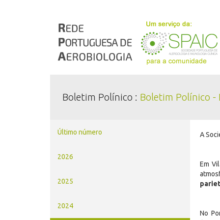
Boletim Polínico :
Boletim Polínico -
Último número
A Soci
2026
Em Vil
atmos
2025
parie
2024
No Por