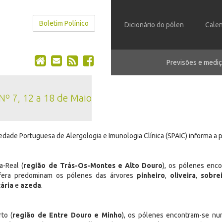
Boletim Polínico
Dicionário do pólen
Calen
Previsões e mediç
 Nº 7, 12 a 18 de Maio
edade Portuguesa de Alergologia e Imunologia Clínica (SPAIC) informa a
a-Real (
região de Trás-Os-Montes e Alto Douro
), os pólenes enc
fera predominam os pólenes das árvores
pinheiro
,
oliveira
,
sobre
tária
e
azeda
.
to (
região de Entre Douro e Minho
), os pólenes encontram-se nu