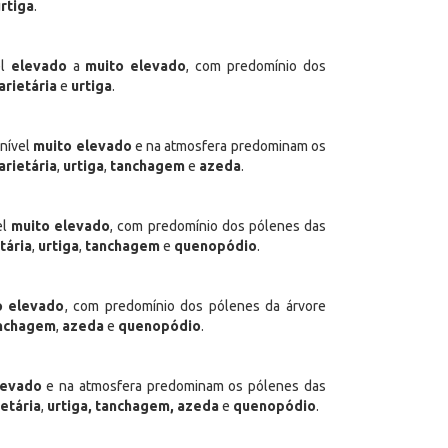
rtiga
.
el
elevado
a
muito elevado
, com predomínio dos
arietária
e
urtiga
.
 nível
muito elevado
e na atmosfera predominam os
arietária
,
urtiga
,
tanchagem
e
azeda
.
el
muito elevado
, com predomínio dos pólenes das
tária
,
urtiga
,
tanchagem
e
quenopódio
.
o elevado
, com predomínio dos pólenes da árvore
nchagem
,
azeda
e
quenopódio
.
levado
e na atmosfera predominam os pólenes das
ietária
,
urtiga, tanchagem, azeda
e
quenopódio
.