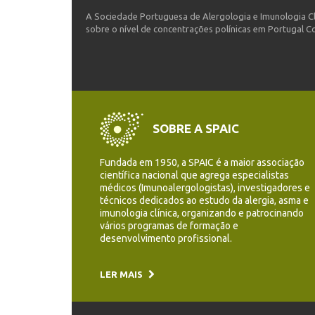
A Sociedade Portuguesa de Alergologia e Imunologia Cl
sobre o nível de concentrações polínicas em Portugal Con
SOBRE A SPAIC
Fundada em 1950, a SPAIC é a maior associação
científica nacional que agrega especialistas
médicos (Imunoalergologistas), investigadores e
técnicos dedicados ao estudo da alergia, asma e
imunologia clínica, organizando e patrocinando
vários programas de formação e
desenvolvimento profissional.
LER MAIS