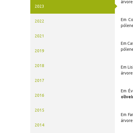
árvor
2023
Em Co
2022
pólene
2021
Em Cas
pólene
2019
2018
Em Lis
árvor
2017
Em Év
2016
olivei
2015
Em Far
árvor
2014