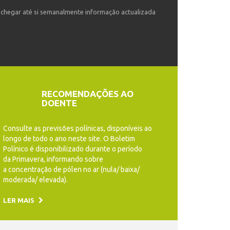
o chegar até si semanalmente informação actualizada
RECOMENDAÇÕES AO
DOENTE
Consulte as previsões polínicas, disponíveis ao
longo de todo o ano neste site. O Boletim
Polínico é disponibilizado durante o período
da Primavera, informando sobre
a concentração de pólen no ar (nula/ baixa/
moderada/ elevada).
LER MAIS