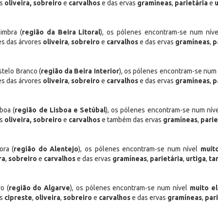
es
oliveira, sobreiro
e
carvalhos
e das ervas
gramíneas
,
parietária
e
u
imbra (
região da Beira Litoral
), os pólenes encontram-se num nív
s das árvores
oliveira
,
sobreiro
e
carvalhos
e das ervas
gramíneas
,
p
telo Branco (
região da Beira Interior
), os pólenes encontram-se num
s das árvores
oliveira
,
sobreiro
e
carvalhos
e das ervas
gramíneas
,
p
boa (
região de Lisboa e Setúbal
), os pólenes encontram-se num nív
es
oliveira, sobreiro
e
carvalhos
e também das ervas
gramíneas
,
parie
ora (
região do Alentejo
), os pólenes encontram-se num nível
muit
ra
,
sobreiro
e
carvalhos
e das ervas
gramíneas
,
parietária
,
urtiga
,
ta
o (
região do Algarve
), os pólenes encontram-se num nível
muito e
es
cipreste
,
oliveira
,
sobreiro
e
carvalhos
e das ervas
gramíneas
,
par