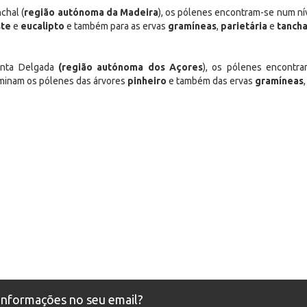
chal (
região autónoma da Madeira
), os pólenes encontram-se num ní
ste
e
eucalipto
e também para as ervas
gramíneas
,
parietária
e
tanch
nta Delgada
(região autónoma dos Açores
), os pólenes encontr
minam os pólenes das árvores
pinheiro
e também das ervas
gramíneas
 informações no seu email?