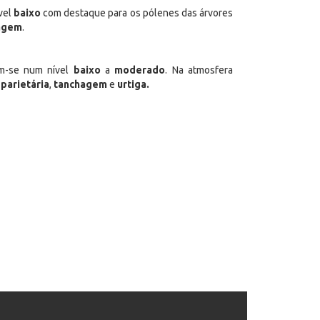
vel
baixo
com destaque para os pólenes das árvores
agem
.
am-se num nível
baixo
a
moderado
. Na atmosfera
,
parietária
,
tanchagem
e
urtiga.