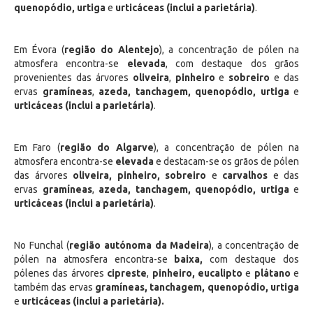
quenopódio, urtiga
e
urticáceas (inclui a parietária)
.
Em Évora (
região do Alentejo
), a concentração de pólen na
atmosfera encontra-se
elevada
, com destaque dos grãos
provenientes das árvores
oliveira
,
pinheiro
e
sobreiro
e das
ervas
gramíneas
,
azeda, tanchagem, quenopódio, urtiga
e
urticáceas (inclui a parietária)
.
Em Faro (
região do Algarve
), a concentração de pólen na
atmosfera encontra-se
elevada
e destacam-se os grãos de pólen
das árvores
oliveira, pinheiro, sobreiro
e
carvalhos
e das
ervas
gramíneas
,
azeda, tanchagem, quenopódio, urtiga
e
urticáceas (inclui a parietária)
.
No Funchal (
região autónoma da Madeira
), a concentração de
pólen na atmosfera encontra-se
baixa,
com destaque dos
pólenes das árvores
cipreste
,
pinheiro, eucalipto
e
plátano
e
também das ervas
gramíneas, tanchagem, quenopódio, urtiga
e
urticáceas (inclui a parietária).