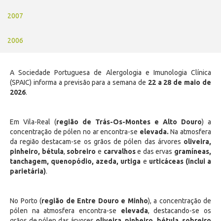
2007
2006
A Sociedade Portuguesa de Alergologia e Imunologia Clínica
(SPAIC) informa a previsão para a semana de
22 a 28 de maio de
2026
.
Em Vila-Real (
região de Trás-Os-Montes e Alto Douro
) a
concentração de pólen no ar encontra-se
elevada.
Na atmosfera
da região destacam-se os grãos de pólen das árvores
oliveira,
pinheiro,
bétula
,
sobreiro
e
carvalhos
e das ervas
gramíneas,
tanchagem, quenopódio, azeda, urtiga
e
urticáceas (inclui a
parietária)
.
No Porto (
região de Entre Douro e Minho
), a concentração de
pólen na atmosfera encontra-se
elevada
, destacando-se os
grãos de pólen das árvores
oliveira, pinheiro, bétula, sobreiro