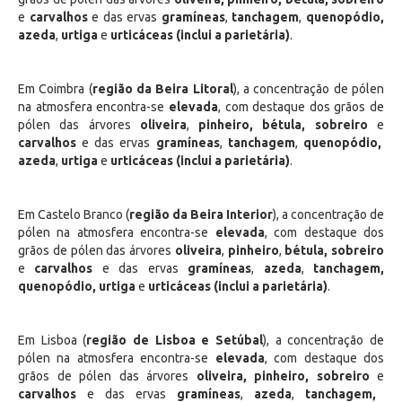
e
carvalhos
e das ervas
gramíneas
,
tanchagem
,
quenopódio,
azeda
,
urtiga
e
urticáceas (inclui a parietária)
.
Em Coimbra (
região da Beira Litoral
), a concentração de pólen
na atmosfera encontra-se
elevada
, com destaque dos grãos de
pólen das árvores
oliveira
,
pinheiro,
bétula, sobreiro
e
carvalhos
e das ervas
gramíneas
,
tanchagem
,
quenopódio,
azeda
,
urtiga
e
urticáceas (inclui a parietária)
.
Em Castelo Branco (
região da Beira Interior
), a concentração de
pólen na atmosfera encontra-se
elevada
, com destaque dos
grãos de pólen das árvores
oliveira
,
pinheiro
,
bétula, sobreiro
e
carvalhos
e das ervas
gramíneas
,
azeda
,
tanchagem,
quenopódio, urtiga
e
urticáceas (inclui a parietária)
.
Em Lisboa (
região de Lisboa e Setúbal
), a concentração de
pólen na atmosfera encontra-se
elevada
, com destaque dos
grãos de pólen das árvores
oliveira, pinheiro,
sobreiro
e
carvalhos
e das ervas
gramíneas
,
azeda
,
tanchagem,