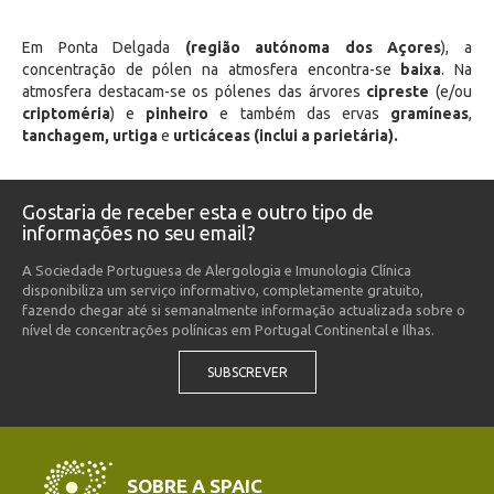
Em Ponta Delgada
(região autónoma dos Açores
), a
concentração de pólen na atmosfera encontra-se
baixa
. Na
atmosfera destacam-se os pólenes das árvores
cipreste
(e/ou
criptoméria
) e
pinheiro
e também das ervas
gramíneas
,
tanchagem
,
urtiga
e
urticáceas (inclui a parietária)
.
Gostaria de receber esta e outro tipo de
informações no seu email?
A Sociedade Portuguesa de Alergologia e Imunologia Clínica
disponibiliza um serviço informativo, completamente gratuito,
fazendo chegar até si semanalmente informação actualizada sobre o
nível de concentrações polínicas em Portugal Continental e Ilhas.
SUBSCREVER
SOBRE A SPAIC