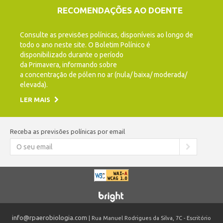
RECOMENDAÇÕES AO DOENTE
Consulte as previsões polínicas, disponíveis ao longo de
todo o ano neste site. O Boletim Polínico é
disponibilizado durante o período
da Primavera, informando sobre
a concentração de pólen no ar (nula/ baixa/ moderada/
elevada).
LER MAIS
Receba as previsões polínicas por email
info@rpaerobiologia.com
| Rua Manuel Rodrigues da Silva, 7C - Escritório